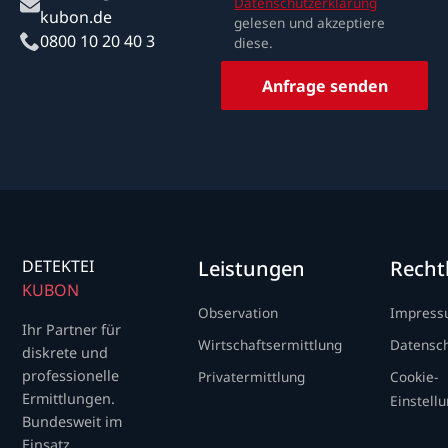
Datenschutzerklärung
kubon.de
gelesen und akzeptiere
0800 10 20 40 3
diese.
Anfrage senden
DETEKTEI
Leistungen
Recht
KUBON
Observation
Impres
Ihr Partner für
Wirtschaftsermittlung
Datensc
diskrete und
professionelle
Privatermittlung
Cookie-
Ermittlungen.
Einstell
Bundesweit im
Einsatz.